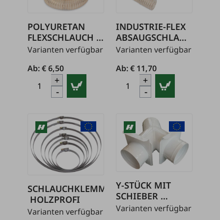
POLYURETAN 
INDUSTRIE-FLEX 
FLEXSCHLAUCH 
ABSAUGSCHLAUCH
PU-SE 
 PU HOLZPROFI
Varianten verfügbar
Varianten verfügbar
HOLZPROFI
Ab: 
€ 6,50
Ab: 
€ 11,70
+
+
-
-
Y-STÜCK MIT 
SCHLAUCHKLEMMEN
SCHIEBER 
 HOLZPROFI
HOLZPROFI
Varianten verfügbar
Varianten verfügbar