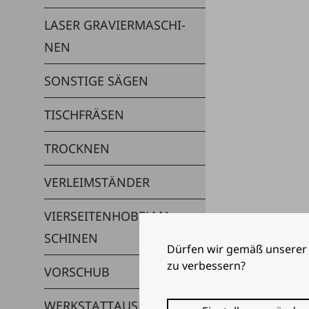
LA­SER GRA­VIER­MA­SCHI­
NEN
SONS­TI­GE SÄ­GEN
TISCH­FRÄ­SEN
TROCK­NEN
VER­LEIM­STÄN­DER
VIER­SEI­TEN­HO­BEL­MA­
SCHI­NEN
Dürfen wir gemäß unsere
zu verbessern?
VOR­SCHUB
WERK­STATT­AUS­RÜS­TUNG