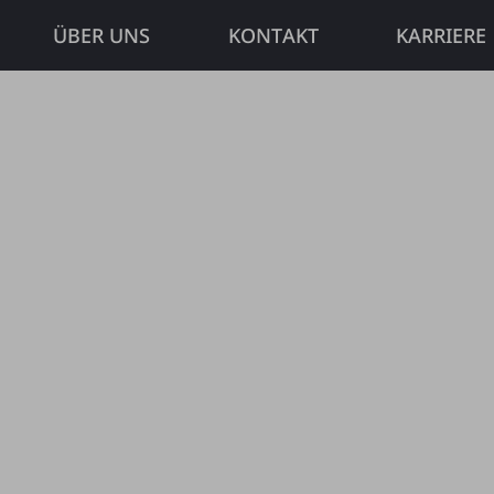
ÜBER UNS
KON­TAKT
KAR­RIE­RE