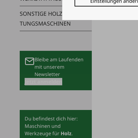
Einstellungen änder
SONS­TI­GE HOLZ­BE­AR­BEI­
TUNGS­MA­SCHI­NEN
Bleibe am Laufenden
mit unserem
Newsletter
Jetzt anmelden
Du befindest dich hier
:
Maschinen und
Werkzeuge für
Holz
.