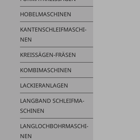
HO­BEL­MA­SCHI­NEN
KAN­TEN­SCHLEIF­MA­SCHI­
NEN
KREIS­SÄ­GEN-FRÄ­SEN
KOM­BI­MA­SCHI­NEN
LA­CKIER­AN­LA­GEN
LANG­BAND SCHLEIF­MA­
SCHI­NEN
LANG­LOCH­BOHR­MA­SCHI­
NEN