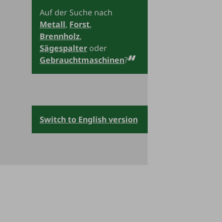
Auf der Suche nach
Metall
,
Forst
,
Brennholz
,
Sägespalter
oder
Gebrauchtmaschinen
?
Switch to English version