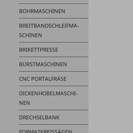
BOHR­MA­SCHI­NEN
BREIT­BAND­SCHLEIF­MA­
SCHI­NEN
BRI­KETT­PRES­SE
BÜRST­MA­SCHI­NEN
CNC POR­TAL­FRÄ­SE
DI­CKEN­HO­BEL­MA­SCHI­
NEN
DRECH­SEL­BANK
FOR­MAT­KREIS­SÄ­GEN